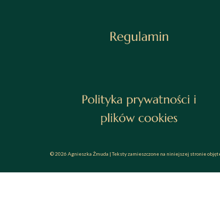
© 2026 Agnieszka Żmuda | Teksty zamieszczone na niniejszej stronie obję