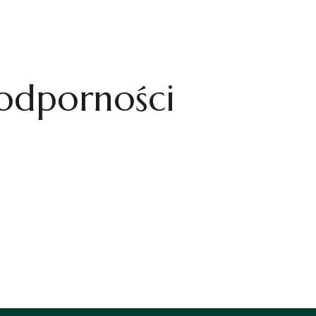
 MNĄ
OFERTA
BLOG
KONTAKT
odporności