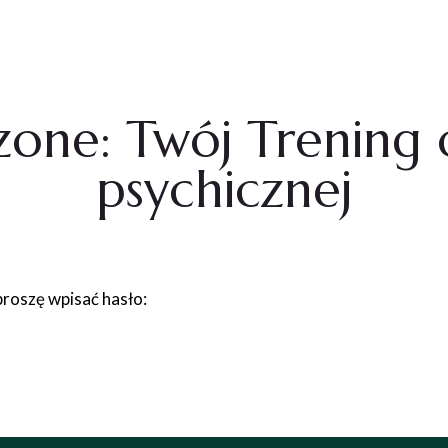
O MNIE
PRACUJ ZE
zone: Twój Trening 
psychicznej
proszę wpisać hasło: