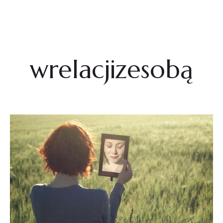
Agnieszka Żmuda
wrelacjizesobą