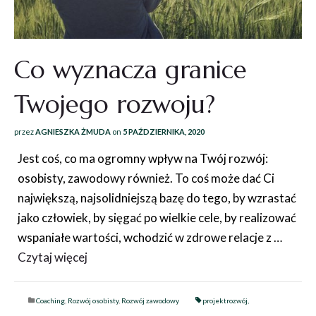
Co wyznacza granice
Twojego rozwoju?
przez
AGNIESZKA ŻMUDA
on
5 PAŹDZIERNIKA, 2020
Jest coś, co ma ogromny wpływ na Twój rozwój:
osobisty, zawodowy również. To coś może dać Ci
największą, najsolidniejszą bazę do tego, by wzrastać
jako człowiek, by sięgać po wielkie cele, by realizować
wspaniałe wartości, wchodzić w zdrowe relacje z …
Czytaj więcej
Coaching
,
Rozwój osobisty
,
Rozwój zawodowy
projektrozwój
,