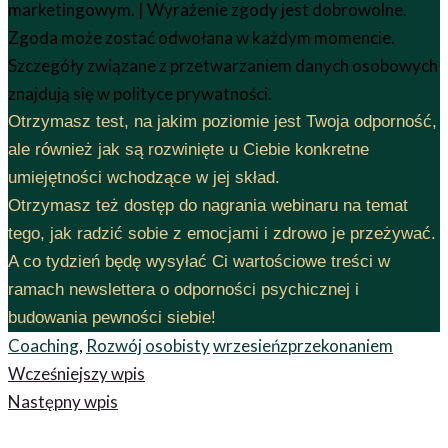
marketingowym. | Wyrażenie zgody jest dobrowolne.
Zgoda może zostać odwołana w każdym momencie.
Szczegóły związane z przetwarzaniem danych osobowych
znajdują się w polityce prywatności.
Otrzymasz test, na jakim poziomie jest Twoja odporność,
ale również jak są rozwinięte u Ciebie konkretne
umiejętności wchodzące w jej skład.
Otrzymasz też dostęp do nagrania webinaru na temat
tego, jak radzić sobie z emocjami i zdrowo je przeżywać.
A co tydzień będę wysyłać Ci wartościowe treści w
ramach newslettera o odporności psychicznej i
budowania pewności siebie!
Coaching
,
Rozwój osobisty
wrzesieńzprzekonaniem
Wcześniejszy wpis
Następny wpis