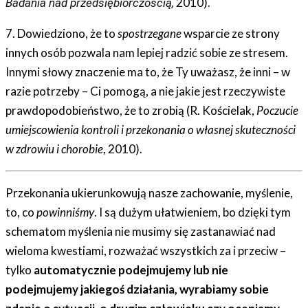
2010).
Badania nad przedsiębiorczością,
7. Dowiedziono, że to
spostrzegane
wsparcie ze strony
innych osób pozwala nam lepiej radzić sobie ze stresem.
Innymi słowy znaczenie ma to, że Ty uważasz, że inni – w
razie potrzeby – Ci pomogą, a nie jakie jest rzeczywiste
prawdopodobieństwo, że to zrobią (R. Kościelak,
Poczucie
umiejscowienia kontroli i przekonania o własnej skuteczności
w zdrowiu i chorobie
, 2010).
Przekonania ukierunkowują nasze zachowanie, myślenie,
to, co
powinniśmy
. I są dużym ułatwieniem, bo dzięki tym
schematom myślenia nie musimy się zastanawiać nad
wieloma kwestiami, rozważać wszystkich za i przeciw –
tylko
automatycznie podejmujemy lub nie
podejmujemy jakiegoś działania, wyrabiamy sobie