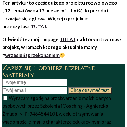
Ten artykuł to część dużego projektu rozwojowego
„12 tematów na 12 miesięcy” – by iść do przodu i
rozwijać się z głową. Więcej o projekcie
przeczytasz
TUTAJ
.
Odwiedź też mój fanpage
TUTAJ
, na którym trwa nasz
projekt, w ramach którego aktualnie mamy
#
wrzesieńzprzekonaniem
Zapisz się i odbierz bezpłatne
materiały:
Wyrażam zgodę na prze­twa­rza­nie moich danych
osobowych przez Szkolenia i Coaching - Agnieszka
Żmuda, NIP: 9464544101 w celu otrzy­my­wa­nia
wiadomości e-mail o charakterze edukacyjnym oraz