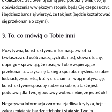
okoliczności życiowe, tę samą płeć, podobny wiek), to jej
doświadczenia w większym stopniu będą Cię czegoś uczyć
i będziesz bardziej wierzyć, że tak jest (będzie kształtować
się przekonanie o czymś).
3. To, co mówią o Tobie inni
Pozytywna, konstruktywna informacja zwrotna
(zwłaszcza od osób znaczących dla nas), słowa otuchy,
dopingu – sprawiają, że rosną w Tobie wspierające
przekonania. Uczysz się takiego sposobu myślenia o sobie,
ludziach, życiu, etc., który uruchamia Twoją motywację,
konstruktywne sposoby radzenia sobie, a także jest
podstawą dla Twojej postawy wobec siebie, że jesteś ok!
Negatywna informacja zwrotna, zjadliwa krytyka, hejt –
zakorzeniają się bardzo głęboko i stają się Twoim