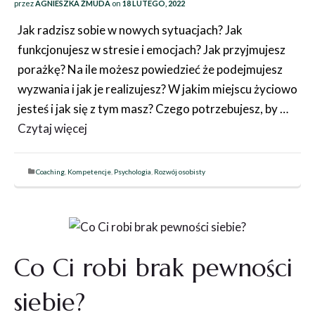
przez
AGNIESZKA ŻMUDA
on
18 LUTEGO, 2022
Jak radzisz sobie w nowych sytuacjach? Jak
funkcjonujesz w stresie i emocjach? Jak przyjmujesz
porażkę? Na ile możesz powiedzieć że podejmujesz
wyzwania i jak je realizujesz? W jakim miejscu życiowo
jesteś i jak się z tym masz? Czego potrzebujesz, by …
Czytaj więcej
Coaching
,
Kompetencje
,
Psychologia
,
Rozwój osobisty
Co Ci robi brak pewności
siebie?