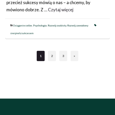
przecież sukcesy mówią o nas – a chcemy, by
mówiono dobrze. Z …
Czytaj więcej
Osiąganie celów
,
Psychologia
,
Rozwój osobisty
,
Rozwój zawodowy
sierpieńzsukcesem
1
2
3
»