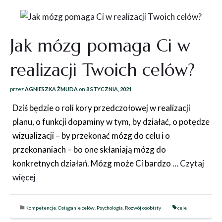
Jak mózg pomaga Ci w
realizacji Twoich celów?
przez
AGNIESZKA ŻMUDA
on
8 STYCZNIA, 2021
Dziś będzie o roli kory przedczołowej w realizacji
planu, o funkcji dopaminy w tym, by działać, o potędze
wizualizacji – by przekonać mózg do celu i o
przekonaniach – bo one skłaniają mózg do
konkretnych działań. Mózg może Ci bardzo …
Czytaj
więcej
Kompetencje
,
Osiąganie celów
,
Psychologia
,
Rozwój osobisty
cele