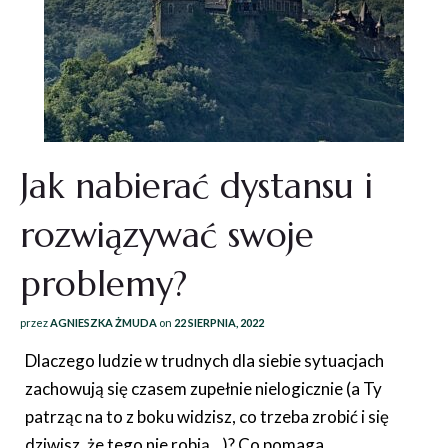
Jak nabierać dystansu i
rozwiązywać swoje
problemy?
przez
AGNIESZKA ŻMUDA
on
22 SIERPNIA, 2022
Dlaczego ludzie w trudnych dla siebie sytuacjach
zachowują się czasem zupełnie nielogicznie (a Ty
patrząc na to z boku widzisz, co trzeba zrobić i się
dziwisz, że tego nie robią…)? Co pomaga