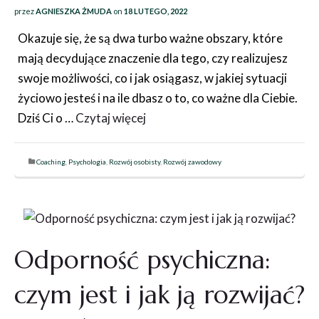
przez
AGNIESZKA ŻMUDA
on
18 LUTEGO, 2022
Okazuje się, że są dwa turbo ważne obszary, które
mają decydujące znaczenie dla tego, czy realizujesz
swoje możliwości, co i jak osiągasz, w jakiej sytuacji
życiowo jesteś i na ile dbasz o to, co ważne dla Ciebie.
Dziś Ci o …
Czytaj więcej
Coaching
,
Psychologia
,
Rozwój osobisty
,
Rozwój zawodowy
Odporność psychiczna:
czym jest i jak ją rozwijać?